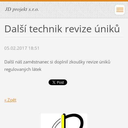
JD projekt s.r.o.
Další technik revize úniků
05.02.2017 18:51
Další náš zaměstnanec si doplnil zkoušky revize úniků
regulovaných látek
« Zpět